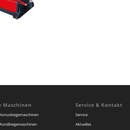
e Maschinen
Service & Kontakt
-Konusbiegemaschinen
Service
-Rundbiegemaschinen
Aktuelles