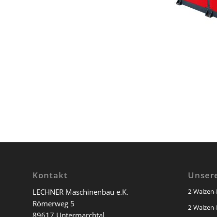
Kontakt
Unser
LECHNER Maschinenbau e.K.
2-Walzen
Römerweg 5
2-Walzen
89617 Untermarchtal