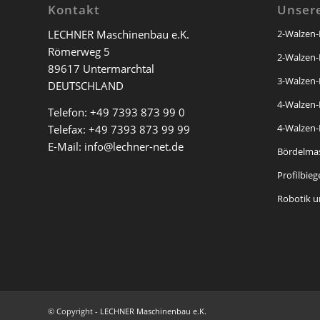
Kontakt
Unser
LECHNER Maschinenbau e.K.
2-Walzen
Römerweg 5
2-Walzen
89617 Untermarchtal
3-Walzen
DEUTSCHLAND
4-Walzen
Telefon:
+49 7393 873 99 0
4-Walzen
Telefax: +49 7393 873 99 99
E-Mail:
info@lechner-net.de
Bördelma
Profilbie
Robotik u
© Copyright -
LECHNER Maschinenbau e.K.